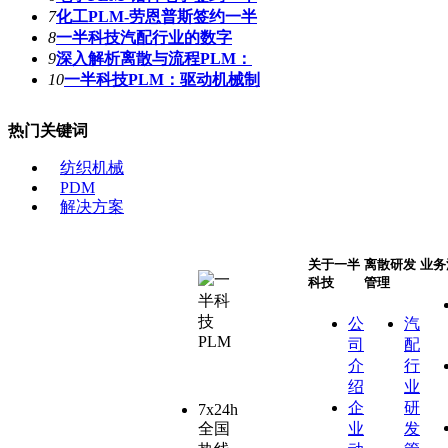
7
化工PLM-劳恩普斯签约一半
8
一半科技汽配行业的数字
9
深入解析离散与流程PLM：
10
一半科技PLM：驱动机械制
热门关键词
纺织机械
PDM
解决方案
关于一半
离散研发
业务
科技
管理
公
汽
司
配
介
行
绍
业
企
研
7x24h
全国
业
发