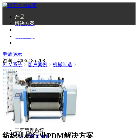
产品
解决方案
客户案例
资源中心
关于我们
申请演示
咨询：4006-185-708
PLM系统
>
客户案例
>
机械制造
>
产品生命周期
PLM Cloud
项目管理系统
项目管理 PM
FMEA系统
FMEA管理
工艺管理系统
纺织机械行业PDM解决方案
工艺管理 CAPP