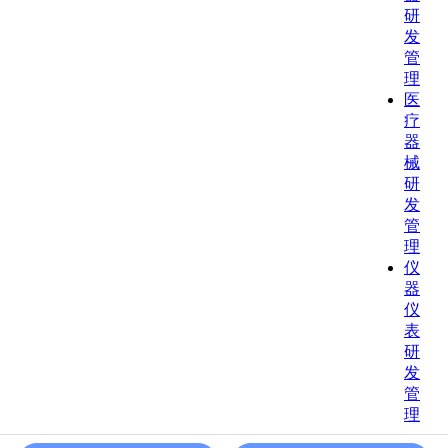
研
发
管
理
医
疗
器
械
研
发
管
理
仪
器
仪
表
研
发
管
理