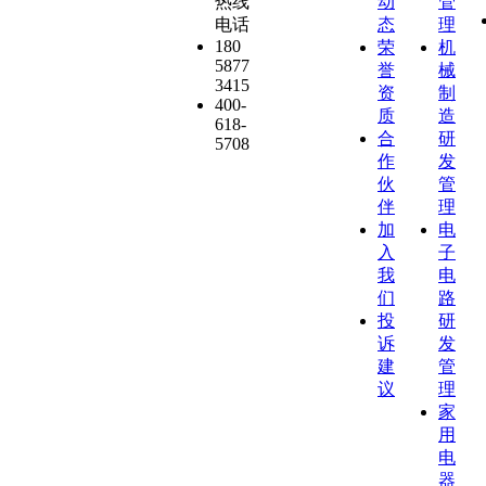
热线
动
管
电话
态
理
180
荣
机
5877
誉
械
3415
资
制
400-
质
造
618-
合
研
5708
作
发
伙
管
伴
理
加
电
入
子
我
电
们
路
投
研
诉
发
建
管
议
理
家
用
电
器