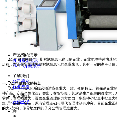
产品视频
PLM视频
FMEA视频
资料下载
资讯中心
产品视频
资料下载
产品预约演示
产品预约演示
A公司是国内最早一批实施信息化建设的企业，企业能够持续快速的
PLM系统演示
历程，对正在实施或将要实施信息化的企业来说，具有一定的参考价值
FMEA系统演示
了解我们
公司简介
一、A公司信息化的特点
行业资质
A公司的信息化系统必须适应企业大、难、变的特点。首先是企业的规模较
种产品，产品个性化设计突出，交货期短；其次是生产组织的难度大，A公
加入我们
零件，管理幅度大，覆盖企业管理的方方面面，多品种小批量中批量大
合作伙伴
短，产品设计复杂，原有管理基础与现代管理体制有冲突。目前企业正
的大X架构，使异地之间的子分公司管理难度大。
联
系