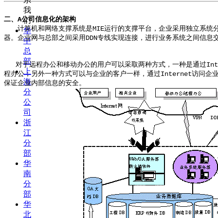
我
二、A公司信息化的架构
们
计算机和网络支撑系统是MIE运行的支撑平台，企业采用独立系统分
华
器。企业网与总部之间采用DDN专线实现连接，进行业务系统之间信息
中
总
部
对于远程办公和移动办公的用户可以采取两种方式，一种是通过Inter
上
程办公；另外一种方式可以与企业的客户一样，通过Internet访问企
海
保证企业内部信息的安全。
分
公
司
浙
江
分
部
华
南
分
部
华
北