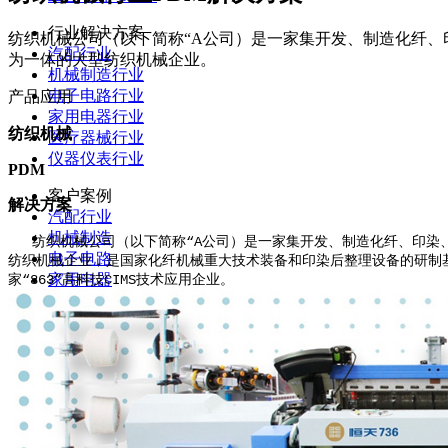
行业解决方案
纺织机械公司（以下简称“A公司）是一家集开发、制造化纤
汽配行业
为一体的大型纺织机械企业。
机械制造行业
电子电路行业
产品应用
家用电器行业
纺织机械
医疗器械行业
仪器仪表行业
PDM
客户案例
解决方案
汽配行业
机械制造
纺织机械公司（以下简称“A公司）是一家集开发、制造化纤、印染
电子电路
纺织机械企业，是国家化纤机械重大技术装备和印染后整理设备的研制
家用电器
家“863”高科技CIMS技术应用企业。
医疗器械
仪器仪表
资讯中心
产品干货
行业动态
公司新闻