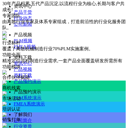
30年产品积累,五代产品沉淀,以流程行业为核心,长期与客户共
资讯中心
成长!
产品干货
专家团队
行业动态
由离散行业专家及体系专家组成，打造前沿性的行业化服务团
公司新闻
队。
产品视频
PLM视频
行业标杆
FMEA视频
覆盖了离散机械制造行业70%PLM实施案例。
功能全面
资料下载
精准定位流程制造行业需求,一套产品全面覆盖研发所需所有
资讯中心
功能模块。
产品视频
资料下载
合作伙伴赋能
产品预约演示
商机线索
产品预约演示
PLM系统演示
市场活动
FMEA系统演示
培训认证
了解我们
销售打单
公司简介
行业资质