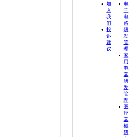
加
电
入
子
我
电
们
路
投
研
诉
发
建
管
议
理
家
用
电
器
研
发
管
理
医
疗
器
械
研