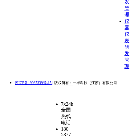
发
管
理
仪
器
仪
表
研
发
管
理
苏ICP备19037339号-15 |
版权所有：一半科技（江苏）有限公司
7x24h
全国
热线
电话
180
5877