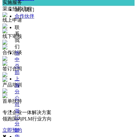
实施服务
渠道招募流程
加入我们
合作伙伴
线上申请
联
系
线下审核
我
们
合作洽谈
华
中
总
签订合同
部
上
产品培训
海
分
公
首单扶持
司
浙
专注企业一体解决方案
江
领跑国内PLM行业方向
分
立即预约
部
✖
华