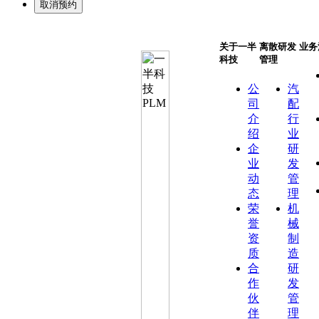
关于一半
离散研发
业务
科技
管理
公
汽
司
配
介
行
绍
业
企
研
业
发
动
管
态
理
荣
机
誉
械
资
制
质
造
合
研
作
发
伙
管
伴
理