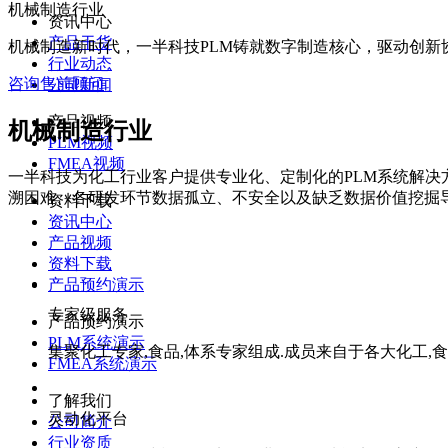
机械制造行业
资讯中心
产品干货
机械制造新时代，一半科技PLM铸就数字制造核心，驱动创新
行业动态
咨询售前顾问
公司新闻
产品视频
机械制造行业
PLM视频
FMEA视频
一半科技为化工行业客户提供专业化、定制化的PLM系统解
溯困难、各研发环节数据孤立、不安全以及缺乏数据价值挖掘
资料下载
资讯中心
产品视频
资料下载
产品预约演示
专家级服务
产品预约演示
PLM系统演示
集聚化工专家,食品,体系专家组成.成员来自于各大化工,食
FMEA系统演示
了解我们
灵动化平台
公司简介
行业资质